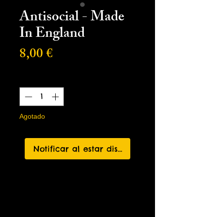
Antisocial - Made
In England
Precio
8,00 €
Cantidad
*
Agotado
Notificar al estar disponible