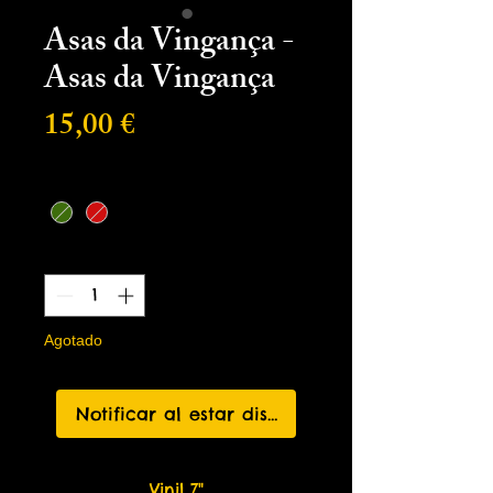
Asas da Vingança -
Asas da Vingança
Precio
15,00 €
Capa
*
Cantidad
*
Agotado
Notificar al estar disponible
Vinil 7"