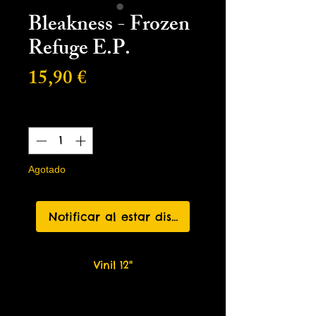
Bleakness - Frozen
Refuge E.P.
Precio
15,90 €
Cantidad
*
Agotado
Notificar al estar disponible
Vinil 12"