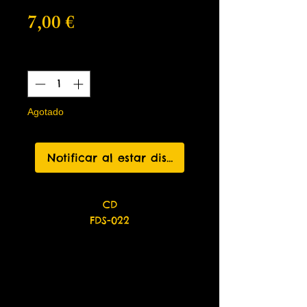
Precio
7,00 €
Cantidad
*
Agotado
Notificar al estar disponible
CD
FDS-022