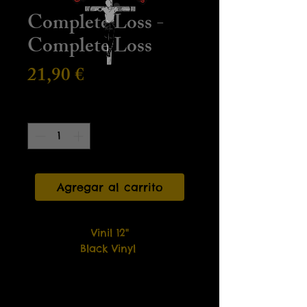
Complete Loss -
Complete Loss
Precio
21,90 €
Cantidad
*
Agregar al carrito
Vinil 12"
Black Vinyl