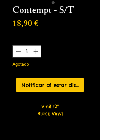
Contempt - S/T
Precio
18,90 €
Cantidad
*
Agotado
Notificar al estar disponible
Vinil 12"
Black Vinyl