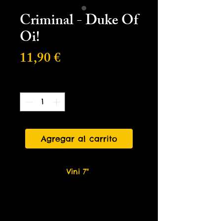
Criminal - Duke Of
Oi!
Precio
11,90 €
Cantidad
*
Agregar al carrito
Vini 7"