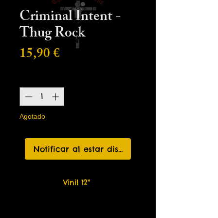
Criminal Intent -
Thug Rock
Precio
15,90 €
Cantidad
*
Agotado
Notificar al estar disponible
Vinil 12"