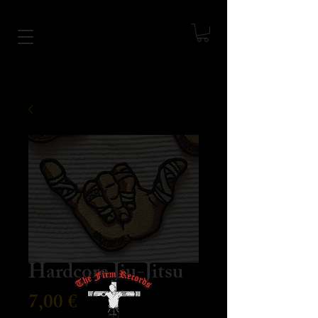
Hardcore Jiu-Jitsu
Precio
7,00 €