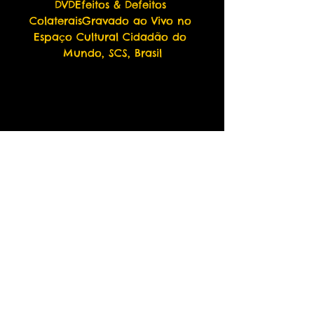
DVDEfeitos & Defeitos 
ColateraisGravado ao Vivo no 
Espaço Cultural Cidadão do 
Mundo, SCS, Brasil
Any questions and other payment methods:
thefirmrecordsbrasil@gmail.com
PUNK ROCK - OI! - STREET PUNK -
SKA - HARDCORE