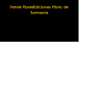
Daniel FloresEdiciones Piloto de 
Tormenta
Any questions and other payment methods:
thefirmrecordsbrasil@gmail.com
PUNK ROCK - OI! - STREET PUNK -
SKA - HARDCORE