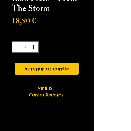
The Storm
Precio
18,90 €
Cantidad
*
Agregar al carrito
Vinil 12"
Contra Records