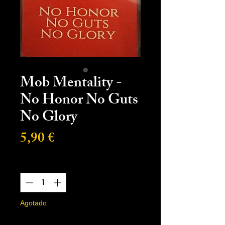
Mob Mentality -
No Honor No Guts
No Glory
Precio
5,90 €
Cantidad
*
Agotado