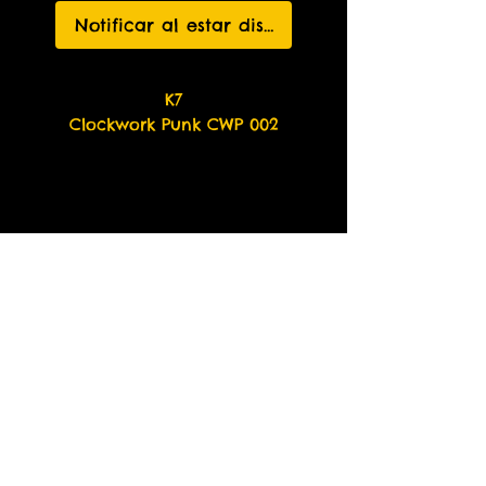
Notificar al estar disponible
K7
Clockwork Punk CWP 002
Any questions and other payment methods:
thefirmrecordsbrasil@gmail.com