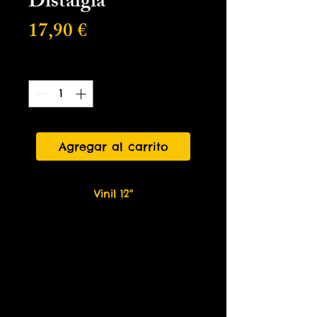
Distalgia
Precio
17,90 €
Cantidad
*
Agregar al carrito
Vinil 12"