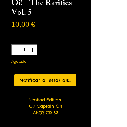
Oi! - The Rarities
Vol. 5
Precio
10,00 €
Cantidad
*
Agotado
Notificar al estar disponible
Limited Edition
CD Captain Oi!
AHOY CD 62