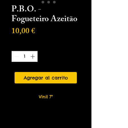
P.B.O. -
Fogueteiro Azeitão
Precio
10,00 €
Cantidad
*
Agregar al carrito
Vinil 7"