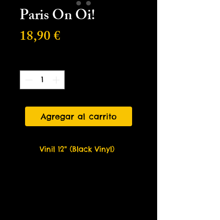
Paris On Oi!
Precio
18,90 €
Cantidad
*
Agregar al carrito
Vinil 12" (Black Vinyl)