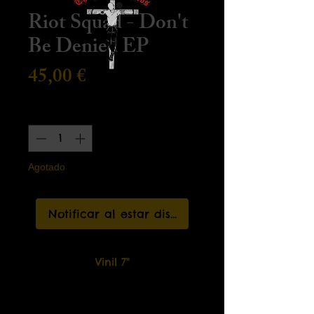
Riot Squad - Don't
Be Denied EP
Precio
45,00 €
Cantidad
*
Agotado
Notificar al estar disponible
Vinil 7"