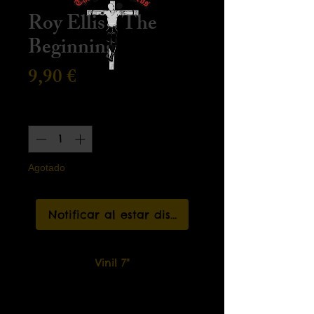
Roy Ellis - The
Beginning
Precio
9,90 €
Cantidad
*
Agotado
Notificar al estar disponible
Vinil 7"