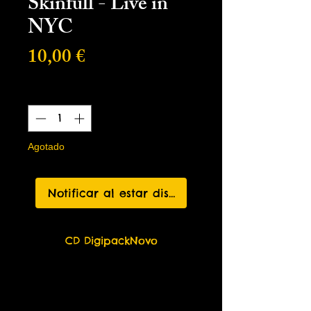
Skinfull - Live in
NYC
Precio
10,00 €
Cantidad
*
Agotado
Notificar al estar disponible
CD DigipackNovo