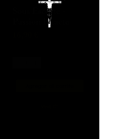
Sous Escorte -
Passion Intacte
Precio
16,90 €
Cantidad
*
Agregar al carrito
Vinil 12"