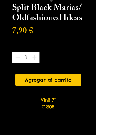
Split Black Marias/
Oldfashioned Ideas
Precio
7,90 €
Cantidad
*
Agregar al carrito
Vinil 7"
CR108