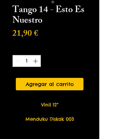
Tango 14 - Esto Es
Nuestro
Precio
21,90 €
Cantidad
*
Agregar al carrito
Vinil 12"
Menduku Diskak 003