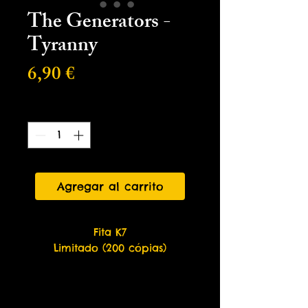
The Generators -
Tyranny
Precio
6,90 €
Cantidad
*
Agregar al carrito
Fita K7
Limitado (200 cópias)